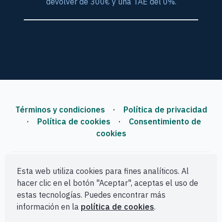
devolver de 300€ y una TAE del 0%.
Términos y condiciones
·
Política de privacidad
·
Política de cookies
·
Consentimiento de
cookies
IFINZI
| © Todos los derechos reservados | 2026
Esta web utiliza cookies para fines analíticos. Al
hacer clic en el botón "Aceptar", aceptas el uso de
estas tecnologías. Puedes encontrar más
Desarrollo web por Sinfonía Digital
información en la
política de cookies
.